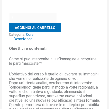
Un
viaggio
attraverso
AGGIUNGI AL CARRELLO
le
stelle
Categoria:
Corsi
-
Descrizione
Progettazione
e
Obiettivi e contenuti
realizzazione
del
proprio
Come si può intervenire su un’immagine e scoprirne
segno
le parti “nascoste”?
Zodiacale
quantità
L’obiettivo del corso è quello di lavorare su immagini
che verranno realizzate da ognuno di voi.
Dopo un’attenta analisi, cercheremo di intervenire
“cancellando” delle parti, in modo a volte ragionato, a
volte anche istintivo e gestuale, eliminando il
superfluo per arrivare, attraverso nuove soluzioni
creative, ad una nuova (e più efficace) sintesi formale.
Questo permetterà di trovare le molteplici possibilità