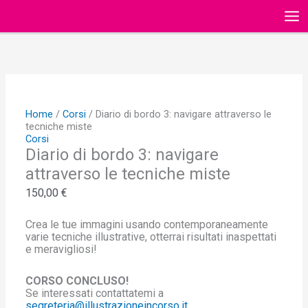
Vai
al
MA
contenuto
ME
Home
/
Corsi
/ Diario di bordo 3: navigare attraverso le
tecniche miste
Corsi
Diario di bordo 3: navigare
attraverso le tecniche miste
150,00
€
Crea le tue immagini usando contemporaneamente
varie tecniche illustrative, otterrai risultati inaspettati
e meravigliosi!
CORSO CONCLUSO!
Se interessati contattatemi a
segreteria@illustrazioneincorso.it