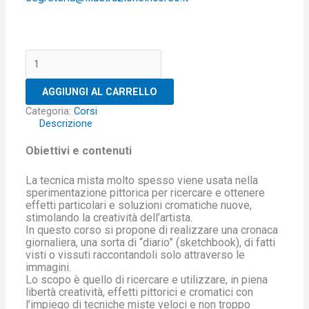
Diario
di
bordo
AGGIUNGI AL CARRELLO
3:
navigare
Categoria:
Corsi
attraverso
Descrizione
le
tecniche
Obiettivi e contenuti
miste
quantità
La tecnica mista molto spesso viene usata nella
sperimentazione pittorica per ricercare e ottenere
effetti particolari e soluzioni cromatiche nuove,
stimolando la creatività dell’artista.
In questo corso si propone di realizzare una cronaca
giornaliera, una sorta di “diario” (sketchbook), di fatti
visti o vissuti raccontandoli solo attraverso le
immagini.
Lo scopo è quello di ricercare e utilizzare, in piena
libertà creatività, effetti pittorici e cromatici con
l’impiego di tecniche miste veloci e non troppo